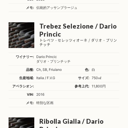
メモ:
伝統的アッサンブラージュ
Trebez Selezione / Dario
Princic
トレベツ・セレッツィオーネ / ダリオ・プリン
チッチ
ワイナリー:
Dario Princic
ダリオ・プリンチッチ
品種:
Ch, SB, Friulano
色:
白
生産地域:
Italia / F.V.G
サイズ:
750㎖
アペラシオン:
参考上代:
11,800円
VIN:
2016
メモ:
特別な区画
Ribolla Gialla / Dario