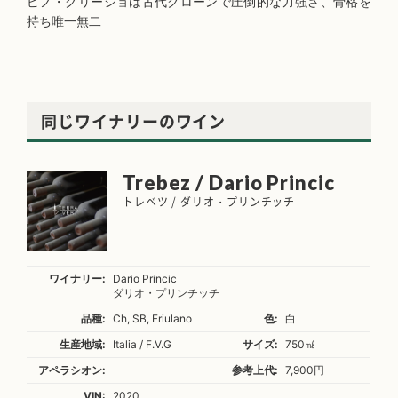
ピノ・グリージョは古代クローンで圧倒的な力強さ、骨格を
持ち唯一無二
同じワイナリーのワイン
Trebez / Dario Princic
トレベツ / ダリオ・プリンチッチ
ワイナリー:
Dario Princic
ダリオ・プリンチッチ
品種:
Ch, SB, Friulano
色:
白
生産地域:
Italia / F.V.G
サイズ:
750㎖
アペラシオン:
参考上代:
7,900円
VIN:
2020