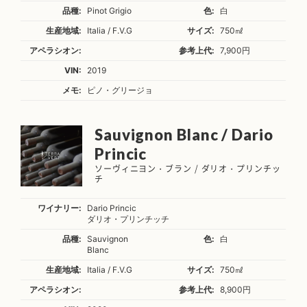
品種:
Pinot Grigio
色:
白
生産地域:
Italia / F.V.G
サイズ:
750㎖
アペラシオン:
参考上代:
7,900円
VIN:
2019
メモ:
ピノ・グリージョ
Sauvignon Blanc / Dario
Princic
ソーヴィニヨン・ブラン / ダリオ・プリンチッ
チ
ワイナリー:
Dario Princic
ダリオ・プリンチッチ
品種:
Sauvignon
色:
白
Blanc
生産地域:
Italia / F.V.G
サイズ:
750㎖
アペラシオン:
参考上代:
8,900円