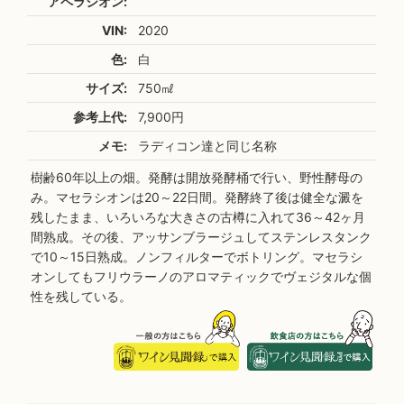
アペラシオン:
VIN:
2020
色:
白
サイズ:
750㎖
参考上代:
7,900円
メモ:
ラディコン達と同じ名称
樹齢60年以上の畑。発酵は開放発酵桶で行い、野性酵母の
み。マセラシオンは20～22日間。発酵終了後は健全な澱を
残したまま、いろいろな大きさの古樽に入れて36～42ヶ月
間熟成。その後、アッサンブラージュしてステンレスタンク
で10～15日熟成。ノンフィルターでボトリング。マセラシ
オンしてもフリウラーノのアロマティックでヴェジタルな個
性を残している。