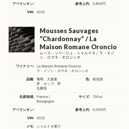
アペラシオン:
参考上代:
3,600円
VIN:
2022
Mousses Sauvages
”Chardonnay” / La
Maison Romane Oroncio
ムース・ソバージュ・シャルドネ / ラ・メゾ
ン・ロマネ・オロンシオ
ワイナリー:
La Maison Romane Oroncio
ラ・メゾン・ロマネ・オロンシオ
品種:
葡萄、大麦麦
色:
発泡酒
芽、ホップ、野
生酵母
生産地域:
France /
サイズ:
750㎖
Bourgogne
アペラシオン:
参考上代:
4,000円
VIN:
2022
メモ:
シャルドネ果汁