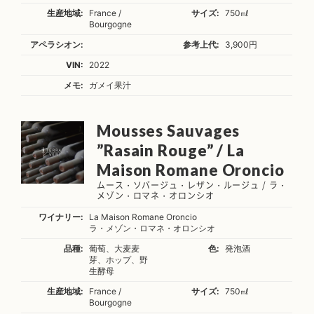
生産地域:
France /
サイズ:
750㎖
Bourgogne
アペラシオン:
参考上代:
3,900円
VIN:
2022
メモ:
ガメイ果汁
Mousses Sauvages
”Rasain Rouge” / La
Maison Romane Oroncio
ムース・ソバージュ・レザン・ルージュ / ラ・
メゾン・ロマネ・オロンシオ
ワイナリー:
La Maison Romane Oroncio
ラ・メゾン・ロマネ・オロンシオ
品種:
葡萄、大麦麦
色:
発泡酒
芽、ホップ、野
生酵母
生産地域:
France /
サイズ:
750㎖
Bourgogne