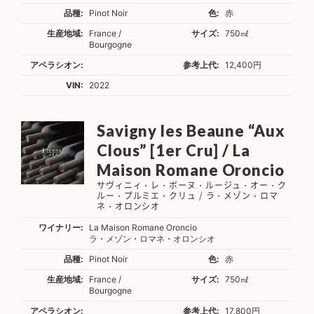
品種:
Pinot Noir
色:
赤
生産地域:
France /
サイズ:
750㎖
Bourgogne
アペラシオン:
参考上代:
12,400円
VIN:
2022
Savigny les Beaune “Aux
Clous” [1er Cru] / La
Maison Romane Oroncio
サヴィニィ・レ・ボーヌ・ルージュ・オー・ク
ルー・プルミエ・クリュ / ラ・メゾン・ロマ
ネ・オロンシオ
ワイナリー:
La Maison Romane Oroncio
ラ・メゾン・ロマネ・オロンシオ
品種:
Pinot Noir
色:
赤
生産地域:
France /
サイズ:
750㎖
Bourgogne
アペラシオン:
参考上代:
17,800円