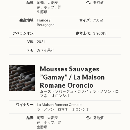
品種:
葡萄、大麦麦
色:
発泡酒
芽、ホップ、野
生酵母
生産地域:
France /
サイズ:
750㎖
Bourgogne
アペラシオン:
参考上代:
3,900円
VIN:
2021
メモ:
ガメイ果汁
Mousses Sauvages
”Gamay” / La Maison
Romane Oroncio
ムース・ソバージュ・ガメイ / ラ・メゾン・ロ
マネ・オロンシオ
ワイナリー:
La Maison Romane Oroncio
ラ・メゾン・ロマネ・オロンシオ
品種:
葡萄、大麦麦
色:
発泡酒
芽、ホップ、野
生酵母