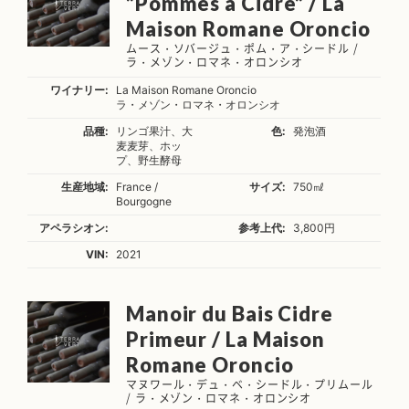
”Pommes a Cidre” / La
Maison Romane Oroncio
ムース・ソバージュ・ポム・ア・シードル /
ラ・メゾン・ロマネ・オロンシオ
ワイナリー:
La Maison Romane Oroncio
ラ・メゾン・ロマネ・オロンシオ
品種:
リンゴ果汁、大
色:
発泡酒
麦麦芽、ホッ
プ、野生酵母
生産地域:
France /
サイズ:
750㎖
Bourgogne
アペラシオン:
参考上代:
3,800円
VIN:
2021
Manoir du Bais Cidre
Primeur / La Maison
Romane Oroncio
マヌワール・デュ・ベ・シードル・プリムール
/ ラ・メゾン・ロマネ・オロンシオ