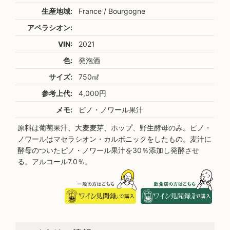
生産地域:
France / Bourgogne
アペラシオン:
VIN:
2021
色:
発泡酒
サイズ:
750㎖
参考上代:
4,000円
メモ:
ピノ・ノワール果汁
原料は葡萄果汁、大麦麦芽、ホップ、野生酵母のみ。ピノ・
ノワールはマセラシオン・カルボニックをしたもの。麦汁に
酵母のついたピノ・ノワール果汁を30％添加し発酵させ
る。アルコール7.0％。