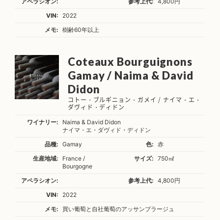
アペラシオン:
参考上代:
4,800円
VIN:
2022
メモ:
樹齢60年以上
Coteaux Bourguignons
Gamay / Naima & David
Didon
コトー・ブルギニョン・ガメイ / ナイマ・エ・
ダヴィド・ディドン
ワイナリー:
Naima & David Didon
ナイマ・エ・ダヴィド・ディドン
品種:
Gamay
色:
赤
生産地域:
France /
サイズ:
750㎖
Bourgogne
アペラシオン:
参考上代:
4,800円
VIN:
2022
メモ:
買い葡萄と自社葡萄のアッサンブラージュ