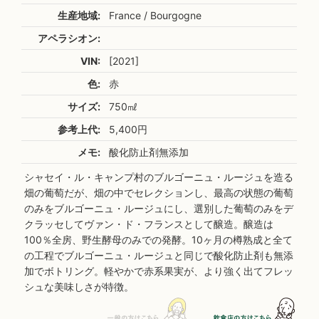
生産地域:
France / Bourgogne
アペラシオン:
VIN:
[2021]
色:
赤
サイズ:
750㎖
参考上代:
5,400円
メモ:
酸化防止剤無添加
シャセイ・ル・キャンプ村のブルゴーニュ・ルージュを造る
畑の葡萄だが、畑の中でセレクションし、最高の状態の葡萄
のみをブルゴーニュ・ルージュにし、選別した葡萄のみをデ
クラッセしてヴァン・ド・フランスとして醸造。醸造は
100％全房、野生酵母のみでの発酵。10ヶ月の樽熟成と全て
の工程でブルゴーニュ・ルージュと同じで酸化防止剤も無添
加でボトリング。軽やかで赤系果実が、より強く出てフレッ
シュな美味しさが特徴。