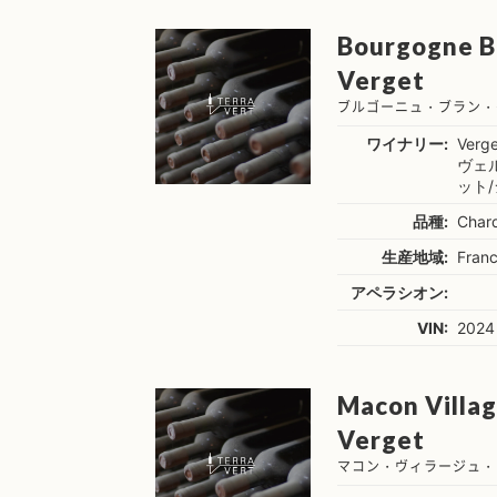
Bourgogne Bl
Verget
ブルゴーニュ・ブラン・
ワイナリー:
Verge
ヴェ
ット
品種:
Char
生産地域:
Fran
アペラシオン:
VIN:
2024
Macon Village
Verget
マコン・ヴィラージュ・