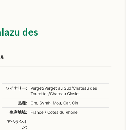
lazu des
ール
ワイナリー:
Verget/Verget au Sud/Chateau des
Tourettes/Chateau Closiot
品種:
Gre, Syrah, Mou, Car, Cin
生産地域:
France / Cotes du Rhone
アペラシオ
ン: