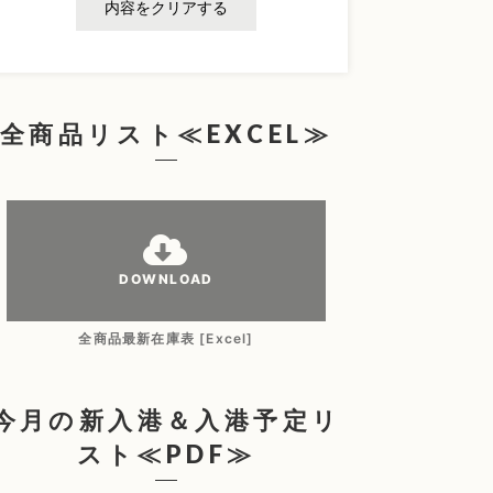
内容をクリアする
全商品リスト≪EXCEL≫
DOWNLOAD
全商品最新在庫表 [Excel]
今月の新入港＆入港予定リ
スト≪PDF≫