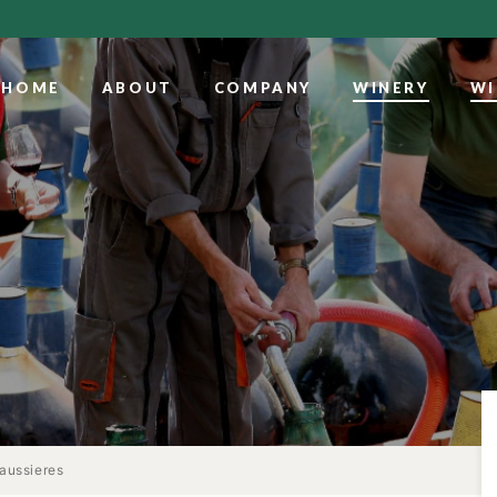
HOME
ABOUT
COMPANY
WINERY
WI
aussieres