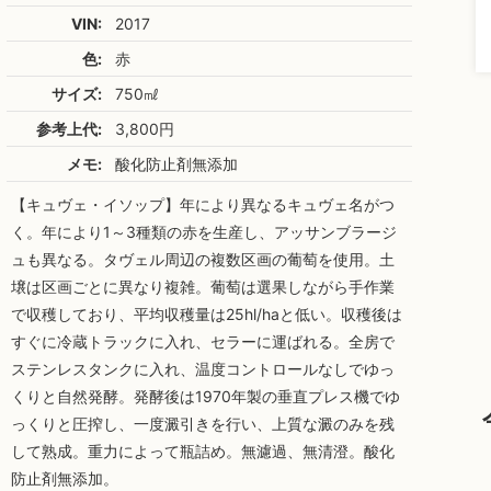
VIN:
2017
色:
赤
サイズ:
750㎖
参考上代:
3,800円
メモ:
酸化防止剤無添加
【キュヴェ・イソップ】年により異なるキュヴェ名がつ
く。年により1～3種類の赤を生産し、アッサンブラージ
ュも異なる。タヴェル周辺の複数区画の葡萄を使用。土
壌は区画ごとに異なり複雑。葡萄は選果しながら手作業
で収穫しており、平均収穫量は25hl/haと低い。収穫後は
すぐに冷蔵トラックに入れ、セラーに運ばれる。全房で
ステンレスタンクに入れ、温度コントロールなしでゆっ
くりと自然発酵。発酵後は1970年製の垂直プレス機でゆ
っくりと圧搾し、一度澱引きを行い、上質な澱のみを残
して熟成。重力によって瓶詰め。無濾過、無清澄。酸化
防止剤無添加。