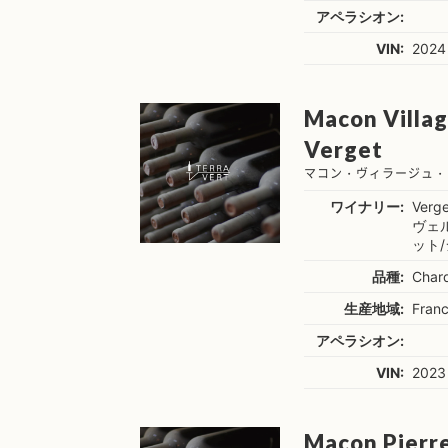
アペラシオン:
VIN:
2024
Macon Villag
Verget
マコン・ヴィラージュ・
ワイナリー:
Verge
ヴェ
ット
品種:
Char
生産地域:
Fran
アペラシオン:
VIN:
2023
Macon Pierre