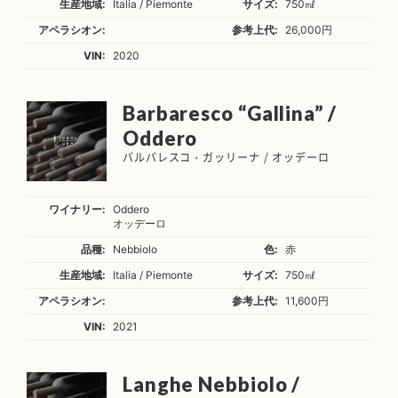
生産地域:
Italia / Piemonte
サイズ:
750㎖
アペラシオン:
参考上代:
26,000円
VIN:
2020
Barbaresco “Gallina” /
Oddero
バルバレスコ・ガッリーナ / オッデーロ
ワイナリー:
Oddero
オッデーロ
品種:
Nebbiolo
色:
赤
生産地域:
Italia / Piemonte
サイズ:
750㎖
アペラシオン:
参考上代:
11,600円
VIN:
2021
Langhe Nebbiolo /