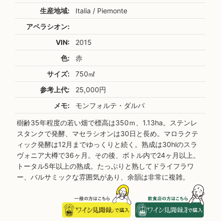
生産地域:
Italia / Piemonte
アペラシオン:
VIN:
2015
色:
赤
サイズ:
750㎖
参考上代:
25,000円
メモ:
モンフォルテ・ダルバ
樹齢35年程度の若い畑で標高は350ｍ、1.13ha。ステンレ
スタンクで発酵、マセラシオンは30日と長め。マロラクテ
ィック発酵は12月までゆっくりと続く。熟成は30hlのスラ
ヴォニア大樽で36ヶ月。その後、ボトル内で24ヶ月以上。
トータル5年以上の熟成。たっぷりと熟してドライフラワ
ー、バルサミックな雰囲気があり、余韻は非常に複雑。