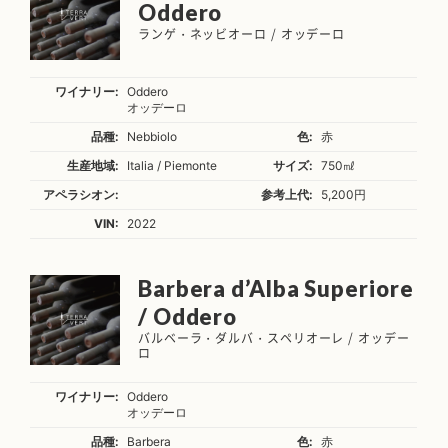
Oddero
ランゲ・ネッビオーロ / オッデーロ
ワイナリー:
Oddero
オッデーロ
品種:
Nebbiolo
色:
赤
生産地域:
Italia / Piemonte
サイズ:
750㎖
アペラシオン:
参考上代:
5,200円
VIN:
2022
Barbera d’Alba Superiore
/ Oddero
バルベーラ・ダルバ・スペリオーレ / オッデー
ロ
ワイナリー:
Oddero
オッデーロ
品種:
Barbera
色:
赤