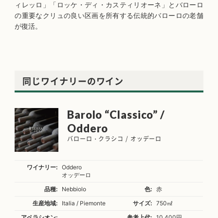
ィレッロ」「ロッケ・ディ・カスティリオーネ」とバローロ
の重要なクリュの良い区画を所有する伝統的バローロの老舗
が復活。
同じワイナリーのワイン
Barolo “Classico” /
Oddero
バローロ・クラシコ / オッデーロ
ワイナリー:
Oddero
オッデーロ
品種:
Nebbiolo
色:
赤
生産地域:
Italia / Piemonte
サイズ:
750㎖
アペラシオン:
参考上代:
10,400円