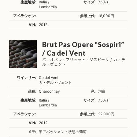
生産地域:
Italia /
サイズ:
750㎖
Lombardia
アペラシオン:
参考上代:
18,000円
VIN:
2012
Brut Pas Opere “Sospiri”
/ Ca del Vent
パ・オペレ・ブリュット・ソスピーリ / カ・デ
ル・ヴェント
ワイナリー:
Ca del Vent
カ・デル・ヴェント
品種:
Chardonnay
色:
泡白
生産地域:
Italia /
サイズ:
750㎖
Lombardia
アペラシオン:
参考上代:
22,000円
VIN:
2012
メモ:
半アパッシメント状態の葡萄