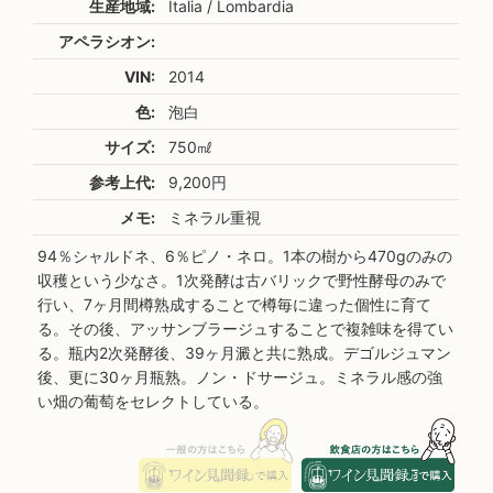
生産地域:
Italia / Lombardia
アペラシオン:
VIN:
2014
色:
泡白
サイズ:
750㎖
参考上代:
9,200円
メモ:
ミネラル重視
94％シャルドネ、6％ピノ・ネロ。1本の樹から470gのみの
収穫という少なさ。1次発酵は古バリックで野性酵母のみで
行い、7ヶ月間樽熟成することで樽毎に違った個性に育て
る。その後、アッサンブラージュすることで複雑味を得てい
る。瓶内2次発酵後、39ヶ月澱と共に熟成。デゴルジュマン
後、更に30ヶ月瓶熟。ノン・ドサージュ。ミネラル感の強
い畑の葡萄をセレクトしている。