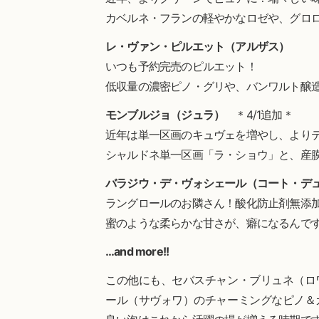
カベルネ・フランの軽やかなロゼや、グロロ
レ・ヴァン・ピルエット（アルザス）
いつも予約完売のピルエット！
低収量の濃密ピノ・グリや、バンワルト醸
モンブルジョ（ジュラ）
＊4/1追加＊
近年は単一区画のキュヴェを増やし、より
シャルドネ単一区画「ラ・ショウ」と、産
バラジウ・デ・ヴォシェール（コート・デ
ラングロールのお隣さん！酸化防止剤無添
蜜のような柔らかな甘さが、癖になるんで
…and more!!
この他にも、セバスチャン・ブリュネ（ロ
ール（サヴォワ）のチャーミングなピノ＆