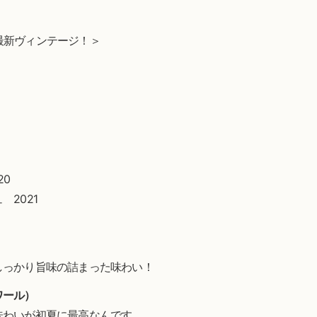
！最新ヴィンテージ！＞
20
2021
しっかり旨味の詰まった味わい！
ワール）
味わいが初夏に最高なんです。