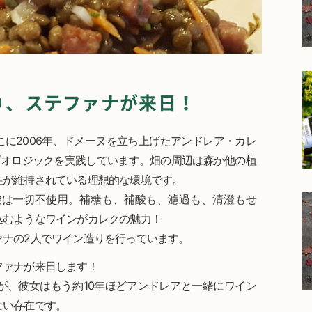
り、ステファナが来日！
に2006年、ドメーヌを立ち上げたアンドレア・カレ
ビオロジックを実践しています。畑の周辺は森か他の植
性が維持されている理想的な環境です。
酸は一切不使用。補糖も、補酸も、濾過も、清澄もせ
込むようなワインがカレクの魅力！
ァナの2人でワイン造りを行っています。
ファナが来日します！
が、彼女はもう約10年ほどアンドレアと一緒にワイン
ない存在です。