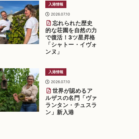
入港情報
2026.07.10
忘れられた歴史
的な荘園を自然の力
で復活！3ツ星昇格
「シャトー・イヴォ
ンヌ」
入港情報
2026.07.10
世界が認めるア
ルザスの名門「ヴァ
ランタン・チュスラ
ン」新入港