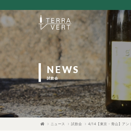
NEWS
試飲会
ニュース
試飲会
4/14【東京・青山】ア