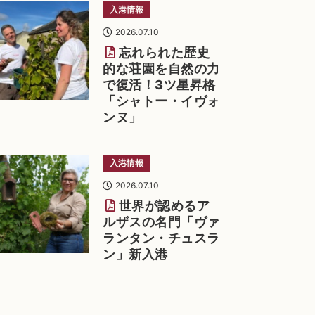
入港情報
2026.07.10
忘れられた歴史
的な荘園を自然の力
で復活！3ツ星昇格
「シャトー・イヴォ
ンヌ」
入港情報
2026.07.10
世界が認めるア
ルザスの名門「ヴァ
ランタン・チュスラ
ン」新入港