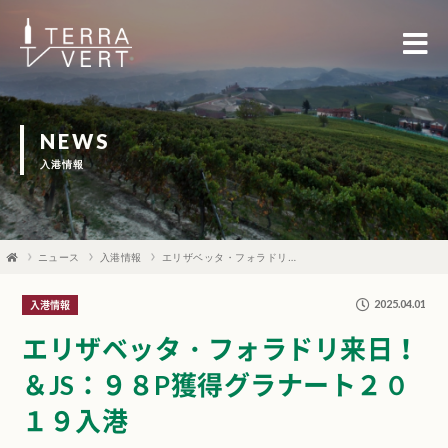
NEWS
入港情報
ニュース
入港情報
エリザベッタ・フォラドリ来日！＆JS：９８P獲得グラナート２０１９入港
2025.04.01
入港情報
エリザベッタ・フォラドリ来日！
＆JS：９８P獲得グラナート２０
１９入港